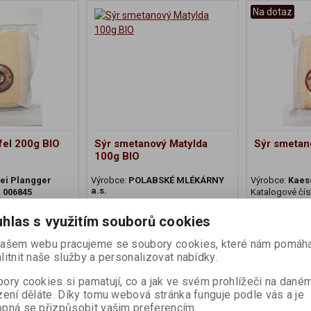
Na dotaz
rfel 200g BIO
Sýr smetanový Matylda
Sýr smetan
100g BIO
ei Plangger
Výrobce:
POLABSKÉ MLÉKÁRNY
Výrobce:
Kaes
a.s.
:
006845
Katalogové čís
Katalogové číslo:
005333
hlas s využitím souborů cookies
28 Kč
125 Kč
ašem webu pracujeme se soubory cookies, které nám pomáha
Koupit
Koupit
litnit naše služby a personalizovat nabídky.
ory cookies si pamatují, co a jak ve svém prohlížeči na dané
zení děláte. Díky tomu webová stránka funguje podle vás a je
Na dotaz
Na dotaz
pná se přizpůsobit vašim preferencím.