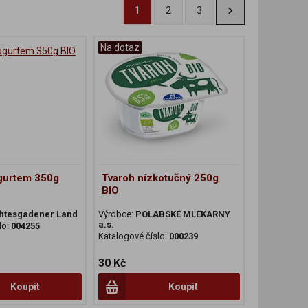
1
2
3
Na dotaz
ogurtem 350g
Tvaroh nízkotučný 250g
BIO
htesgadener Land
Výrobce:
POLABSKÉ MLÉKÁRNY
a.s.
lo:
004255
Katalogové číslo:
000239
30 Kč
Koupit
Koupit