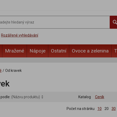
Rozšířené vyhledávání
Mražené
Nápoje
Ostatní
Ovoce a zelenina
T
é
/
Od kravek
vek
 podle:
(Názvu produktu)
Katalog
Ceník
Počet na stránku
10
20
30