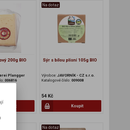
Na dotaz
ový 200g BIO
Sýr s bílou plísní 105g BIO
erei Plangger
Výrobce:
JAVORNÍK - CZ s.r.o.
lo:
006816
Katalogové číslo:
009008
54 Kč
jí
Koupit
Koupit
m
Na dotaz