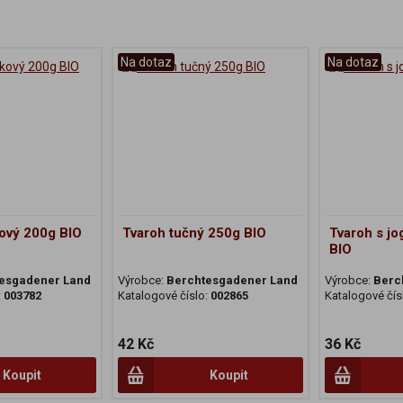
Na dotaz
Na dotaz
kový 200g BIO
Tvaroh tučný 250g BIO
Tvaroh s j
BIO
esgadener Land
Výrobce:
Berchtesgadener Land
Výrobce:
Berc
:
003782
Katalogové číslo:
002865
Katalogové čís
42 Kč
36 Kč
Koupit
Koupit