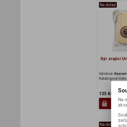
Na dotaz
Sýr zrající U
Výrobce:
Kaeser
Katalogové číslo
Sou
135 Kč
Na n
zkva
Soub
zaří
Na dotaz
scho