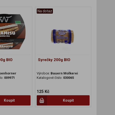
Na dotaz
00g BIO
Syrečky 200g BIO
senhorner
Výrobce:
Bauern Molkerei
lo:
009971
Katalogové číslo:
030065
125 Kč
Koupit
Koupit