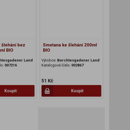
 šlehání bez
Smetana ke šlehání 200ml
0ml BIO
BIO
htesgadener Land
Výrobce:
Berchtesgadener Land
lo:
007216
Katalogové číslo:
002867
51 Kč
Koupit
Koupit