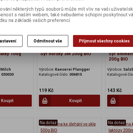
ování některých typů souborů může mít vliv na vaši uživatels
šenost s naším webem, také nebudeme schopni poskytnout v
dku na základě vašich preferencí.
astavení
Odmítnout vše
Přijmout všechny cookies
látky 100g
Sýr horský 3M 200g BIO
Sýr emment
200g BIO
Milch
Výrobce:
Kaeserei Plangger
Výrobce:
Salz
:
030030
Katalogové číslo:
006815
Katalogové čís
119 Kč
143 Kč
Koupit
Koupit
Na dotaz
Na dotaz