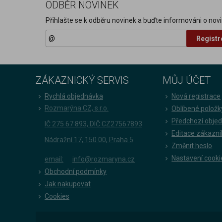
ODBĚR NOVINEK
Přihlašte se k odběru novinek a buďte informováni o novi
Registr
ZÁKAZNICKÝ SERVIS
MŮJ ÚČET
Rychlá objednávka
Nová registrace
Rozmarýna CZ, s.r.o.
Oblíbené položk
Předchozí obje
IČ 275 67 893, DIČ CZ27567893
Editace zákazní
Nádražní 17, 150 00, Praha 5
Změnit heslo
Nastavení cooki
email:
info@rozmaryna.cz
Obchodní podmínky
Jak nakupovat
Cookies