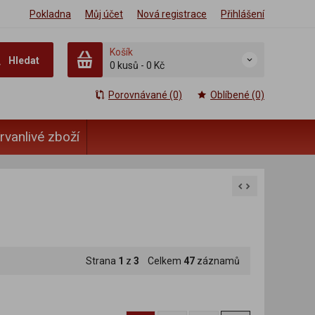
Pokladna
Můj účet
Nová registrace
Přihlášení
Košík
Hledat
0 kusů
-
0 Kč
Porovnávané (0)
Oblíbené (0)
rvanlivé zboží
Strana
1
z
3
Celkem
47
záznamů