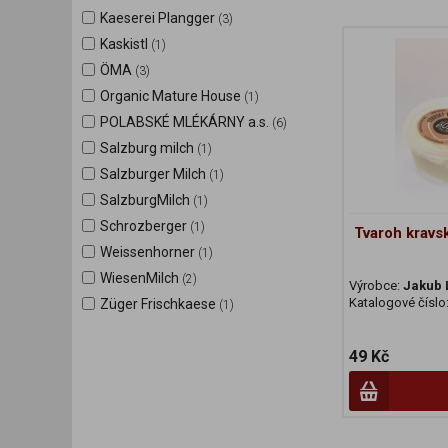
Kaeserei Plangger
(3)
Kaskistl
(1)
ÖMA
(3)
Organic Mature House
(1)
POLABSKÉ MLÉKÁRNY a.s.
(6)
Salzburg milch
(1)
Salzburger Milch
(1)
SalzburgMilch
(1)
Schrozberger
(1)
Tvaroh kravs
Weissenhorner
(1)
WiesenMilch
(2)
Výrobce:
Jakub
Katalogové číslo
Züger Frischkaese
(1)
49 Kč