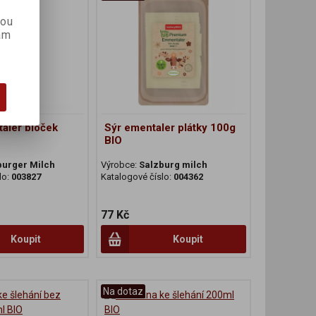
kou
ám
aler bloček
Sýr ementaler plátky 100g
BIO
burger Milch
Výrobce:
Salzburg milch
lo:
003827
Katalogové číslo:
004362
77 Kč
Koupit
Koupit
Na dotaz