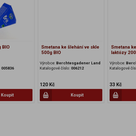
g BIO
Smetana ke šlehání ve skle
Smetana ke
500g BIO
laktózy 20
Výrobce:
Berchtesgadener Land
Výrobce:
Berc
:
005836
Katalogové číslo:
006212
Katalogové čís
120 Kč
33 Kč
Koupit
Koupit