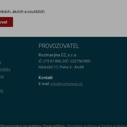
nkách, akcích a soutěžích.
ovat
PROVOZOVATEL
Rozmarýna CZ, s.r.o.
IČ: 275 67 893, DIČ: CZ27567893
y
Nádražní 17, Praha 5 - Anděl
dnávky
ka
Kontakt
E-mail:
info@rozmaryna.cz
es
Provozováno na systému Zoner inShop -
Pronájem e-shopu
a
Tvorba e-shopu