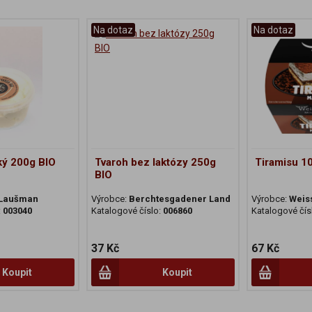
Na dotaz
Na dotaz
ký 200g BIO
Tvaroh bez laktózy 250g
Tiramisu 1
BIO
 Laušman
Výrobce:
Berchtesgadener Land
Výrobce:
Weis
:
003040
Katalogové číslo:
006860
Katalogové čís
37 Kč
67 Kč
Koupit
Koupit