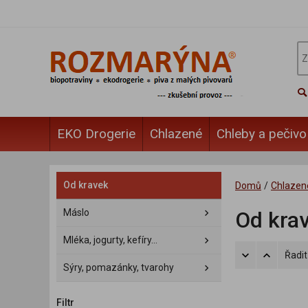
EKO Drogerie
Chlazené
Chleby a pečivo
Od kravek
Domů
/
Chlazen
Máslo
Od kra
Mléka, jogurty, kefíry...
Řadit
Sýry, pomazánky, tvarohy
Filtr