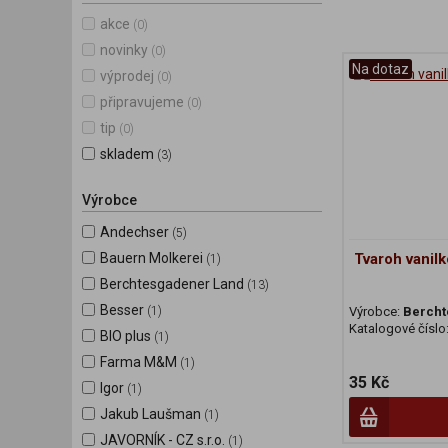
akce
(0)
novinky
(0)
Na dotaz
výprodej
(0)
připravujeme
(0)
tip
(0)
skladem
(3)
Výrobce
Andechser
(5)
Bauern Molkerei
Tvaroh vanil
(1)
Berchtesgadener Land
(13)
Besser
Výrobce:
Bercht
(1)
Katalogové číslo
BIO plus
(1)
Farma M&M
(1)
35 Kč
Igor
(1)
Jakub Laušman
(1)
JAVORNÍK - CZ s.r.o.
(1)