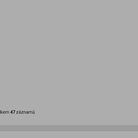
lkem
47
záznamů