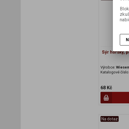
Blok
zku
nabí
N
Sýr horský, p
Výrobce:
Wiesen
Katalogové číslo
68 Kč
Na dotaz