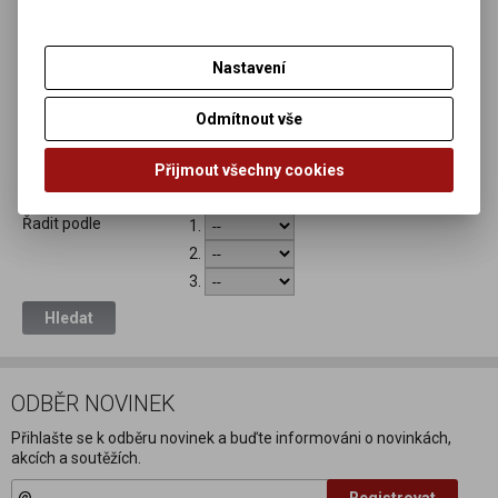
Popis
Rozšířený popis
Klíčová slova
Nastavení
Zobrazit výrobky, které
Odmítnout vše
jsou v kategorii
Zobrazit výrobky
Přijmout všechny cookies
přidané od:
Řadit podle
1.
2.
3.
Hledat
ODBĚR NOVINEK
Přihlašte se k odběru novinek a buďte informováni o novinkách,
akcích a soutěžích.