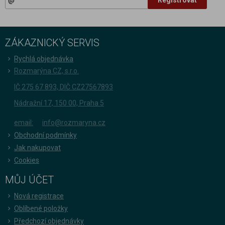
Registrovat
ZÁKAZNICKÝ SERVIS
Rychlá objednávka
Rozmarýna CZ, s.r.o.
IČ 275 67 893, DIČ CZ27567893
Nádražní 17, 150 00, Praha 5
email:
info@rozmaryna.cz
Obchodní podmínky
Jak nakupovat
Cookies
MŮJ ÚČET
Nová registrace
Oblíbené položky
Předchozí objednávky