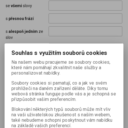
se
všemi
slovy
s
přesnou frází
s
alespoň jedním
ze
slov
neobsahující
slova
Souhlas s využitím souborů cookies
začínající na
slovo/a
Na našem webu pracujeme se soubory cookies,
které nám pomáhají zkvalitnit naše služby a
personalizovat nabídky.
obsahující
blízko sebe
slova
Soubory cookies si pamatují, co a jak ve svém
prohlížeči na daném zařízení děláte. Díky tomu
obsahující
varianty
webová stránka funguje podle vás a je schopná se
slova
přizpůsobit vašim preferencím.
Blokování některých typů souborů může mít vliv
Omezení
na vaši uživatelskou zkušenost s naším webem,
také nebudeme schopni poskytnout vám nabídku
Hledat ve sloupcích
Název
na základě vašich preferencí.
Katalogové číslo