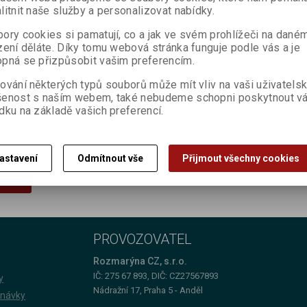
litnit naše služby a personalizovat nabídky.
 chtěli pro nákup přijít. Otevřeno máme ve všedních dnech mezi 9-19. ho
ory cookies si pamatují, co a jak ve svém prohlížeči na dané
e zpšt s informacemi ohledně Vaší objednávky. Potvrdíme Vám termín p
zení děláte. Díky tomu webová stránka funguje podle vás a je
, že objednaná položka není skladem, budeme Vás neprodleně informova
pná se přizpůsobit vašim preferencím.
ením zboží zkontrolovat. Zaplatit můžete hotově i kartou.
ování některých typů souborů může mít vliv na vaši uživatels
šenost s naším webem, také nebudeme schopni poskytnout v
dku na základě vašich preferencí.
nkách, akcích a soutěžích.
astavení
Odmítnout vše
Přijmout všechny cookies
ovat
PROVOZOVATEL
Rozmarýna CZ, s.r.o.
IČ: 275 67 893, DIČ: CZ27567893
y
Nádražní 17, Praha 5 - Anděl
dnávky