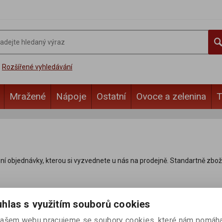
Rozšířené vyhledávání
Mražené
Nápoje
Ostatní
Ovoce a zelenina
T
ení objednávky, kterou si vyzvednete u nás na prodejně. Standartně zbo
hlas s využitím souborů cookies
 ani polože "NA DOTAZ". Většinou je máme skladem. Pokud nenajdete co j
ašem webu pracujeme se soubory cookies, které nám pomáha