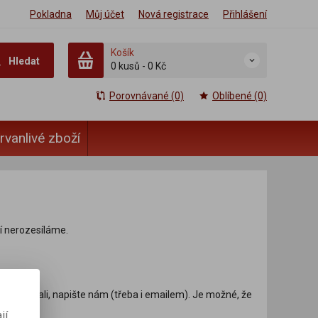
Pokladna
Můj účet
Nová registrace
Přihlášení
Košík
Hledat
0 kusů
-
0 Kč
Porovnávané (0)
Oblíbené (0)
rvanlivé zboží
ží nerozesíláme.
ste hledali, napište nám (třeba i emailem). Je možné, že
jí