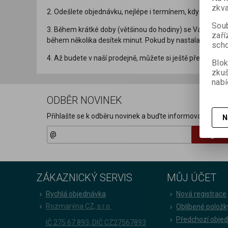
zkva
2. Odešlete objednávku, nejlépe i termínem, kdy byste si
Soub
3. Během krátké doby (většinou do hodiny) se Vám ozvem
zaří
během několika desítek minut. Pokud by nastala situace
scho
4. Až budete v naší prodejně, můžete si ještě před zaplac
Blok
zku
nabí
ODBĚR NOVINEK
Přihlašte se k odběru novinek a buďte informováni o novi
N
Registr
ZÁKAZNICKÝ SERVIS
MŮJ ÚČET
Rychlá objednávka
Nová registrace
Rozmarýna CZ, s.r.o.
Oblíbené položk
Předchozí obje
IČ 275 67 893, DIČ CZ27567893