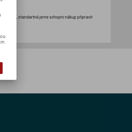
dinou.
m
řevzetí, standartně jsme schopni nákup připravit
t.
kou
ám