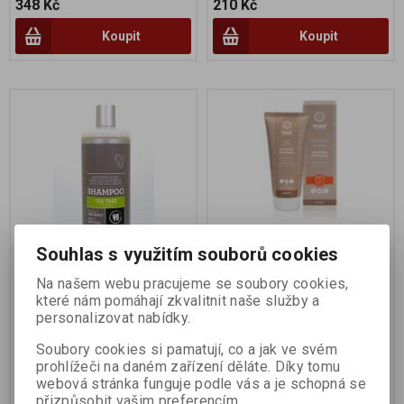
348 Kč
210 Kč
Koupit
Koupit
Souhlas s využitím souborů cookies
Šampon Tea Tree 500ml
Šampon Shikakai LESK
Na našem webu pracujeme se soubory cookies,
200ml elixír
které nám pomáhají zkvalitnit naše služby a
personalizovat nabídky.
Výrobce:
Urtekram
Výrobce:
Khadí
Katalogové číslo:
707952
Katalogové číslo:
860003
Soubory cookies si pamatují, co a jak ve svém
prohlížeči na daném zařízení děláte. Díky tomu
319 Kč
379 Kč
webová stránka funguje podle vás a je schopná se
přizpůsobit vašim preferencím.
Koupit
Koupit