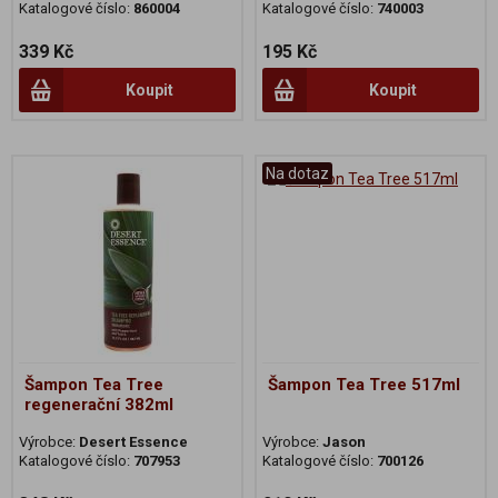
Katalogové číslo:
860004
Katalogové číslo:
740003
339 Kč
195 Kč
Koupit
Koupit
Na dotaz
Šampon Tea Tree
Šampon Tea Tree 517ml
regenerační 382ml
Výrobce:
Desert Essence
Výrobce:
Jason
Katalogové číslo:
707953
Katalogové číslo:
700126