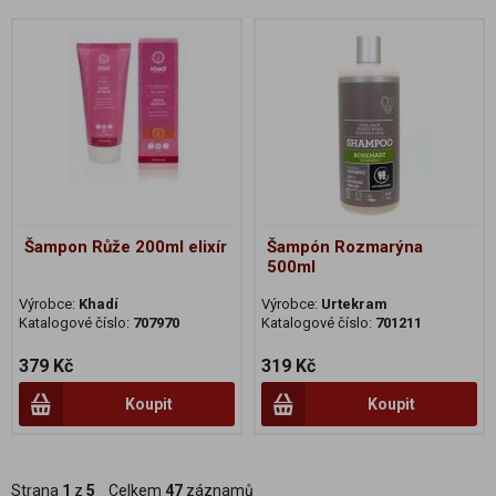
Šampon Růže 200ml elixír
Šampón Rozmarýna
500ml
Výrobce:
Khadí
Výrobce:
Urtekram
Katalogové číslo:
707970
Katalogové číslo:
701211
379 Kč
319 Kč
Koupit
Koupit
Strana
1
z
5
Celkem
47
záznamů