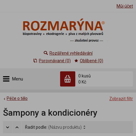
Můj účet
Rozšířené vyhledávání
Porovnávané (0)
Oblíbené (0)
0 kusů
Menu
0 Kč
Péče o tělo
Zobrazit filtr
Šampony a kondicionéry
Řadit podle:
(Názvu produktu)