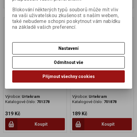
Blokování některých typů souborů může mít vliv
na vaši uživatelskou zkušenost s naším webem,
také nebudeme schopni poskytnout vám nabídku
Na dotaz
Na dotaz
na základě vašich preferencí.
Nastavení
Odmítnout vše
Přijmout všechny cookies
Šampón růžový 500ml
Šampon růžový 250ml
Výrobce:
Urtekram
Výrobce:
Urtekram
Katalogové číslo:
701378
Katalogové číslo:
701878
319 Kč
189 Kč
Koupit
Koupit