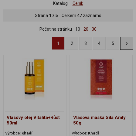
Katalog
Ceník
Strana
1
z
5
Celkem
47
záznamů
Počet na stránku
10
20
30
1
2
3
4
5
Vlasový olej Vitalita+Růst
Vlasová maska Síla Amly
50ml
50g
Výrobce:
Khadí
Výrobce:
Khadí