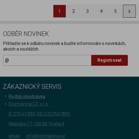
1
2
3
4
5
ODBĚR NOVINEK
Přihlašte se k odběru novinek a buďte informováni o novinkách,
akcích a soutěžích.
Registrovat
ZÁKAZNICKÝ SERVIS
Rychlá objednávka
Rozmarýna CZ, s.r.o.
IČ 275 67 893, DIČ CZ27567893
Nádražní 17, 150 00, Praha 5
email:
info@rozmaryna.cz