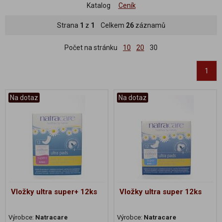
Katalog
Ceník
Strana
1
z
1
Celkem
26
záznamů
Počet na stránku
10
20
30
1
Na dotaz
Na dotaz
Vložky ultra super+ 12ks
Vložky ultra super 12ks
Výrobce:
Natracare
Výrobce:
Natracare