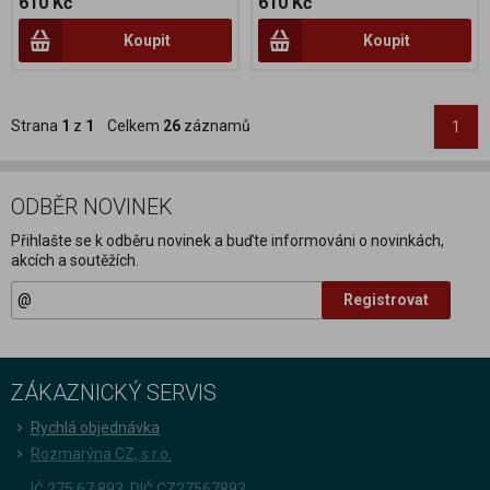
610 Kč
610 Kč
Koupit
Koupit
Strana
1
z
1
Celkem
26
záznamů
1
ODBĚR NOVINEK
Přihlašte se k odběru novinek a buďte informováni o novinkách,
akcích a soutěžích.
Registrovat
ZÁKAZNICKÝ SERVIS
Rychlá objednávka
Rozmarýna CZ, s.r.o.
IČ 275 67 893, DIČ CZ27567893