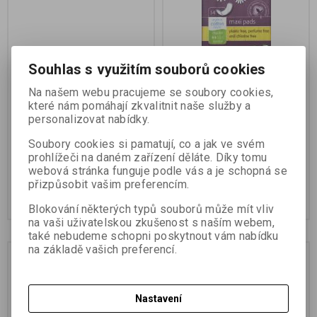
Souhlas s využitím souborů cookies
Na našem webu pracujeme se soubory cookies,
Vložky Moderate flow
Vložky maxi regular 14ks
které nám pomáhají zkvalitnit naše služby a
10ks
personalizovat nabídky.
Výrobce:
Organyc
Výrobce:
Natracare
Soubory cookies si pamatují, co a jak ve svém
Katalogové číslo:
701952
Katalogové číslo:
700377
prohlížeči na daném zařízení děláte. Díky tomu
webová stránka funguje podle vás a je schopná se
135 Kč
85 Kč
přizpůsobit vašim preferencím.
Koupit
Koupit
Blokování některých typů souborů může mít vliv
na vaši uživatelskou zkušenost s naším webem,
také nebudeme schopni poskytnout vám nabídku
na základě vašich preferencí.
Na dotaz
Na dotaz
Nastavení