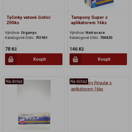
Tyčinky vatové čistící
Tampony Super s
200ks
aplikátorem 16ks
Výrobce:
Organyc
Výrobce:
Natracare
Katalogové číslo:
701961
Katalogové číslo:
700420
78 Kč
146 Kč
Koupit
Koupit
Na dotaz
Na dotaz