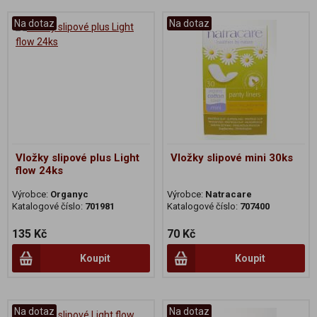
Na dotaz
Na dotaz
Vložky slipové plus Light
Vložky slipové mini 30ks
flow 24ks
Výrobce:
Organyc
Výrobce:
Natracare
Katalogové číslo:
701981
Katalogové číslo:
707400
135 Kč
70 Kč
Koupit
Koupit
Na dotaz
Na dotaz