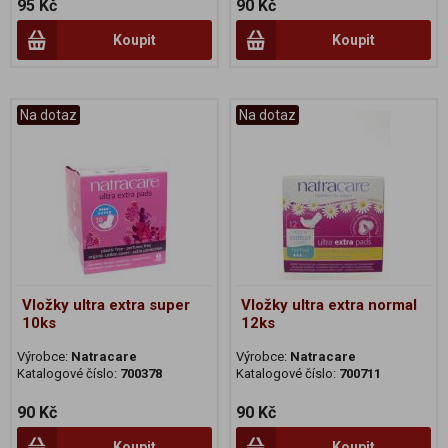
95 Kč
90 Kč
Koupit
Koupit
Na dotaz
Na dotaz
Vložky ultra extra super
Vložky ultra extra normal
10ks
12ks
Výrobce:
Natracare
Výrobce:
Natracare
Katalogové číslo:
700378
Katalogové číslo:
700711
90 Kč
90 Kč
Koupit
Koupit