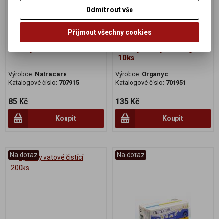
Odmítnout vše
Přijmout všechny cookies
Vložky maxi noční 10ks
Vložky Heavy flow night
10ks
Výrobce:
Natracare
Výrobce:
Organyc
Katalogové číslo:
707915
Katalogové číslo:
701951
85 Kč
135 Kč
Koupit
Koupit
Na dotaz
Na dotaz