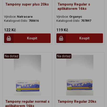
Tampóny super plus 20ks
Tampony Regular s
aplikátorem 16ks
Výrobce:
Natracare
Výrobce:
Organyc
Katalogové číslo:
700616
Katalogové číslo:
707897
122 Kč
119 Kč
Koupit
Koupit
Na dotaz
Na dotaz
Tampony regular normal s
Tampóny Regular 20ks
aplikátorem 16ks