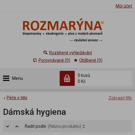
Můj účet
Rozšířené vyhledávání
Porovnávané (0)
Oblíbené (0)
0 kusů
Menu
0 Kč
Péče o tělo
Zobrazit filtr
Dámská hygiena
Řadit podle:
(Názvu produktu)