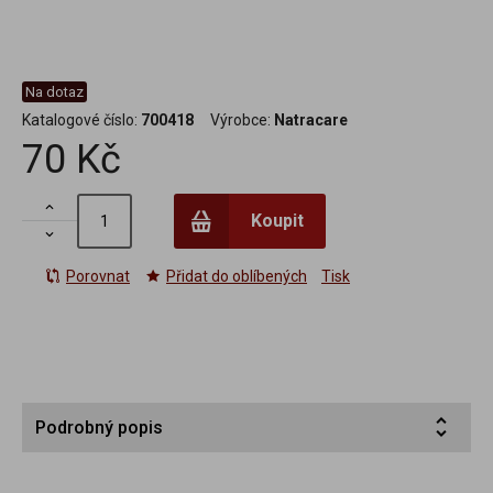
Na dotaz
Katalogové číslo:
700418
Výrobce:
Natracare
70 Kč

Koupit

Porovnat
Přidat do oblíbených
Tisk
Podrobný popis