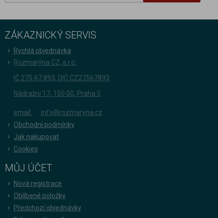
ZÁKAZNICKÝ SERVIS
Rychlá objednávka
Rozmarýna CZ, s.r.o.
IČ 275 67 893, DIČ CZ27567893
Nádražní 17, 150 00, Praha 5
email:
info@rozmaryna.cz
Obchodní podmínky
Jak nakupovat
Cookies
MŮJ ÚČET
Nová registrace
Oblíbené položky
Předchozí objednávky