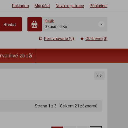
Pokladna
Můj účet
Nová registrace
Přihlášení
Košík
Hledat
0 kusů
-
0 Kč
Porovnávané (0)
Oblíbené (0)
rvanlivé zboží
Strana
1
z
3
Celkem
21
záznamů