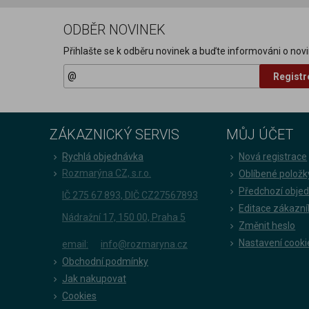
ODBĚR NOVINEK
Přihlašte se k odběru novinek a buďte informováni o novi
Registr
ZÁKAZNICKÝ SERVIS
MŮJ ÚČET
Rychlá objednávka
Nová registrace
Rozmarýna CZ, s.r.o.
Oblíbené položk
Předchozí obje
IČ 275 67 893, DIČ CZ27567893
Editace zákazní
Nádražní 17, 150 00, Praha 5
Změnit heslo
Nastavení cooki
email:
info@rozmaryna.cz
Obchodní podmínky
Jak nakupovat
Cookies