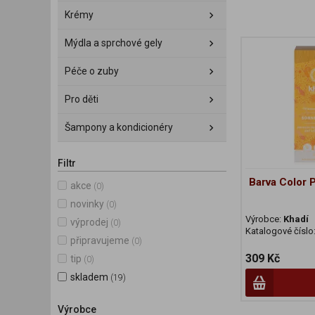
Krémy
Mýdla a sprchové gely
Péče o zuby
Pro děti
Šampony a kondicionéry
Filtr
Barva Color 
akce
(0)
novinky
(0)
Výrobce:
Khadí
výprodej
(0)
Katalogové číslo
připravujeme
(0)
309 Kč
tip
(0)
skladem
(19)
Výrobce