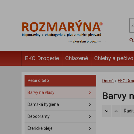
EKO Drogerie
Chlazené
Chleby a pečivo
Péče o tělo
Domů
/
EKO Dro
Barvy na vlasy
Barvy n
Dámská hygiena
Řadit
Deodoranty
Éterické oleje