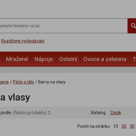
Rozšířené vyhledávání
Mražené
Nápoje
Ostatní
Ovoce a zelenina
T
gerie
/
Péče o tělo
/
Barvy na vlasy
a vlasy
 podle:
(Názvu produktu)
Katalog
Ceník
Počet na stránku
10
20
30