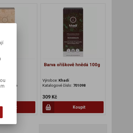
jí
m
ální
Barva oříškově hnědá 100g
ia 100g
kou
í
Výrobce:
Khadí
lo:
701096
Katalogové číslo:
701098
ám
309 Kč
Koupit
Koupit