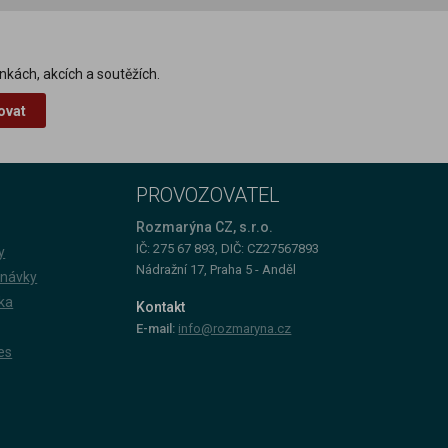
nkách, akcích a soutěžích.
ovat
PROVOZOVATEL
Rozmarýna CZ, s.r.o.
IČ: 275 67 893, DIČ: CZ27567893
y
Nádražní 17, Praha 5 - Anděl
dnávky
ka
Kontakt
E-mail:
info@rozmaryna.cz
es