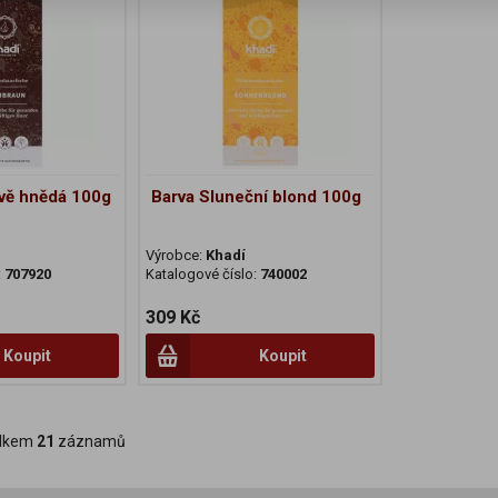
vě hnědá 100g
Barva Sluneční blond 100g
Výrobce:
Khadí
:
707920
Katalogové číslo:
740002
309 Kč
Koupit
Koupit
lkem
21
záznamů