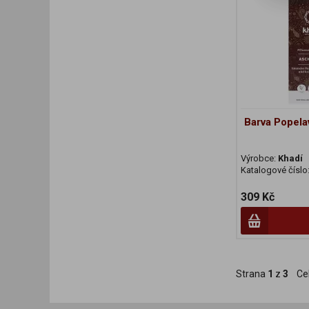
Barva Popela
Výrobce:
Khadí
Katalogové číslo
309 Kč
Strana
1
z
3
Ce