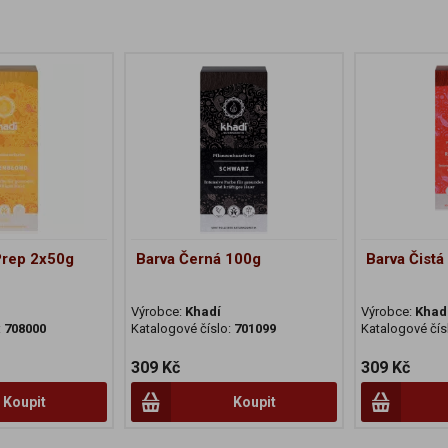
Prep 2x50g
Barva Černá 100g
Barva Čist
Výrobce:
Khadí
Výrobce:
Khad
:
708000
Katalogové číslo:
701099
Katalogové čís
309 Kč
309 Kč
Koupit
Koupit