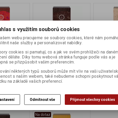
hlas s využitím souborů cookies
ašem webu pracujeme se soubory cookies, které nám pomáha
litnit naše služby a personalizovat nabídky.
ory cookies si pamatují, co a jak ve svém prohlížeči na dané
zení děláte. Díky tomu webová stránka funguje podle vás a je
 Amla Jatropha
Barva Měděná 100g
Barva Neutr
pná se přizpůsobit vašim preferencím.
Senna/Cass
ování některých typů souborů může mít vliv na vaši uživatels
Výrobce:
Khadí
Výrobce:
Khad
:
701095
Katalogové číslo:
740000
Katalogové čís
šenost s naším webem, také nebudeme schopni poskytnout v
dku na základě vašich preferencí.
309 Kč
309 Kč
Koupit
Koupit
astavení
Odmítnout vše
Přijmout všechny cookies
Na dotaz