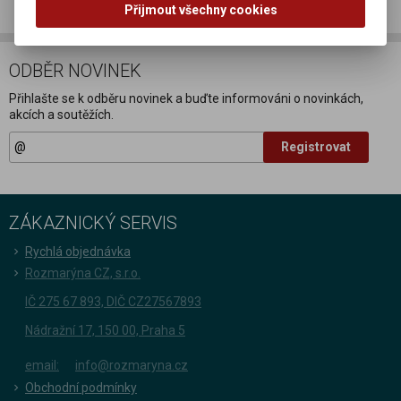
Přijmout všechny cookies
ODBĚR NOVINEK
Přihlašte se k odběru novinek a buďte informováni o novinkách,
akcích a soutěžích.
Registrovat
ZÁKAZNICKÝ SERVIS
Rychlá objednávka
Rozmarýna CZ, s.r.o.
IČ 275 67 893, DIČ CZ27567893
Nádražní 17, 150 00, Praha 5
email:
info@rozmaryna.cz
Obchodní podmínky