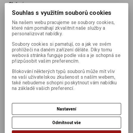
Složení:
Souhlas s využitím souborů cookies
Příprava
Na našem webu pracujeme se soubory cookies,
které nám pomáhají zkvalitnit naše služby a
Upozornění
personalizovat nabídky.
Skladování
Soubory cookies si pamatují, co a jak ve svém
prohlížeči na daném zařízení děláte. Díky tomu
Certifikáty:
webová stránka funguje podle vás a je schopná se
přizpůsobit vašim preferencím.
Blokování některých typů souborů může mít vliv
na vaši uživatelskou zkušenost s naším webem,
také nebudeme schopni poskytnout vám nabídku
IN-BIO-149
na základě vašich preferencí.
zemědělská produkce mimo EU
Nastavení
Dotaz na výrobek
Odmítnout vše
Doporučit výrobek