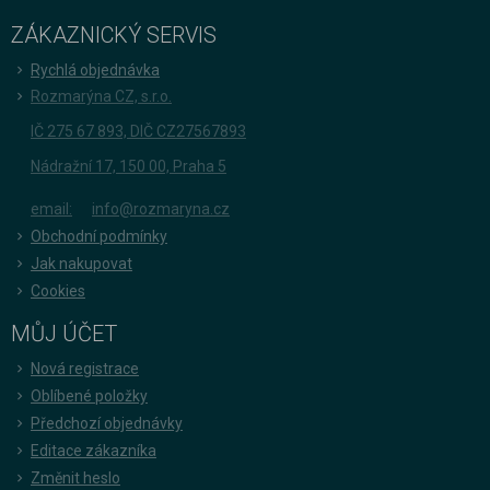
ZÁKAZNICKÝ SERVIS
Rychlá objednávka
Rozmarýna CZ, s.r.o.
IČ 275 67 893, DIČ CZ27567893
Nádražní 17, 150 00, Praha 5
email:
info@rozmaryna.cz
Obchodní podmínky
Jak nakupovat
Cookies
MŮJ ÚČET
Nová registrace
Oblíbené položky
Předchozí objednávky
Editace zákazníka
Změnit heslo