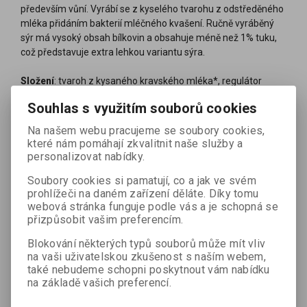
především vůní. Vyrábí se z kyselého tvarohu z odstředěného
mléka přidáním bakterií mléčného kvašení. Ručně vyráběný
sýr má vysoký obsah bílkovin a obsahuje méně než 1% tuku,
což představuje extra lehkou variantu sýra.
Složení
: tvaroh z kysaného kravského mléka*, regulátor
kyselosti: hydrogenuhličitan sodný, uhličitan vápenatý, jedlá
Souhlas s využitím souborů cookies
sůl (*=BIO).
Na našem webu pracujeme se soubory cookies,
Skladujte při teplotě do 8°C. Minimální trvanlivost do data
které nám pomáhají zkvalitnit naše služby a
uvedeného na obalu.
personalizovat nabídky.
Soubory cookies si pamatují, co a jak ve svém
Průměrné výživové údaje na 100g:
energie: 504kJ/119kcal,
prohlížeči na daném zařízení děláte. Díky tomu
tuky: 0,3g, z toho nasycené mastné kyseliny 0,2g, sacharidy:
webová stránka funguje podle vás a je schopná se
0g, z toho cukry 0g, vláknina 0g, bílkoviny 29g, sůl 3,8g
přizpůsobit vašim preferencím.
Země původu:
EU/mimo EU, vyrobeno v Německu
Blokování některých typů souborů může mít vliv
na vaši uživatelskou zkušenost s naším webem,
Certifikáty:
také nebudeme schopni poskytnout vám nabídku
na základě vašich preferencí.