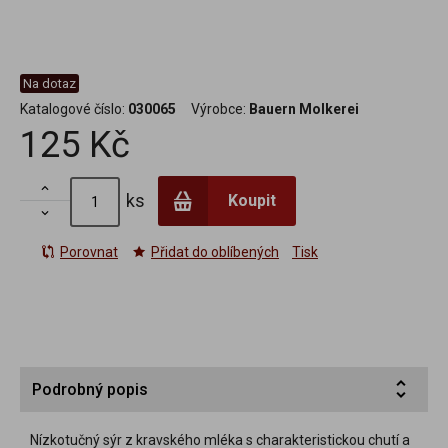
Na dotaz
Katalogové číslo:
030065
Výrobce:
Bauern Molkerei
125 Kč

ks
Koupit

Porovnat
Přidat do oblíbených
Tisk
Podrobný popis
Nízkotučný sýr z kravského mléka s charakteristickou chutí a