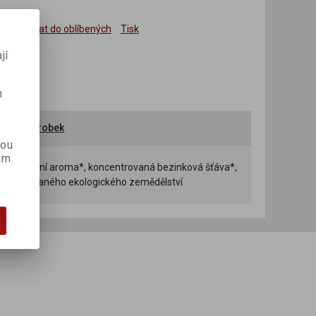
Přidat do oblíbených
Tisk
jí
m
ručit výrobek
kou
ám
2 %, přírodní aroma*, koncentrovaná bezinková šťáva*,
kt kontrolovaného ekologického zemědělství