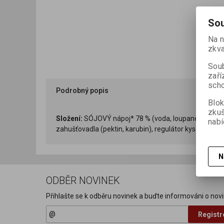
Sou
Na n
zkva
Soub
zaří
scho
Podrobný popis
Blok
zku
Složení:
SÓJOVÝ nápoj* 78 % (voda, loupané SÓJOVÉ bo
nabí
zahušťovadla (pektin, karubin), regulátor kyselosti (c
N
ODBĚR NOVINEK
Přihlašte se k odběru novinek a buďte informováni o novi
Registr