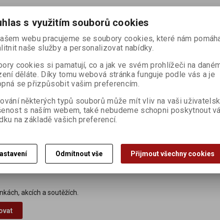

ks
Koupit
Porovnat
hlas s využitím souborů cookies

ašem webu pracujeme se soubory cookies, které nám pomáha
litnit naše služby a personalizovat nabídky.
ory cookies si pamatují, co a jak ve svém prohlížeči na dané
zení děláte. Díky tomu webová stránka funguje podle vás a je
pná se přizpůsobit vašim preferencím.
Dotaz na výrobek
Dopo
ování některých typů souborů může mít vliv na vaši uživatels
šenost s naším webem, také nebudeme schopni poskytnout v
by* 9,2 % (Francie)), třtinový cukr*, malina* 7 %, šťáva z marakuji* 
dku na základě vašich preferencí.
itrát vápenatý), živé kultury Bifidus a Lactobacillus acidophilus. *produ
astavení
Odmítnout vše
Přijmout všechny cookies
nkách, akcích a soutěžích.
ovat