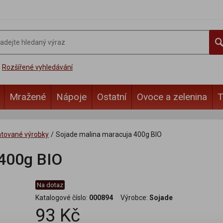
Rozšířené vyhledávání
Mražené
Nápoje
Ostatní
Ovoce a zelenina
T
ntované výrobky
/
Sojade malina maracuja 400g BIO
 400g BIO
Na dotaz
Katalogové číslo:
000894
Výrobce:
Sojade
93 Kč