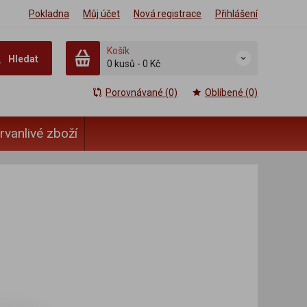
Pokladna
Můj účet
Nová registrace
Přihlášení
Košík
Hledat
0 kusů
-
0 Kč
Porovnávané (0)
Oblíbené (0)
rvanlivé zboží