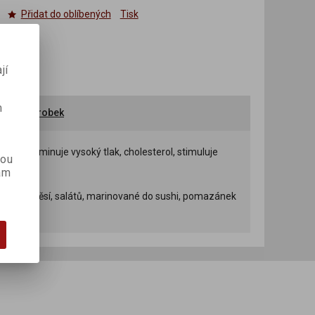
Přidat do oblíbených
Tisk
jí
m
ručit výrobek
sůl, eliminuje vysoký tlak, cholesterol, stimuluje
kou
ám
, zel. směsí, salátů, marinované do sushi, pomazánek