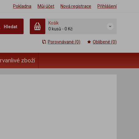
Pokladna
Můj účet
Nová registrace
Přihlášení
Košík
Hledat
0 kusů
-
0 Kč
Porovnávané (0)
Oblíbené (0)
rvanlivé zboží