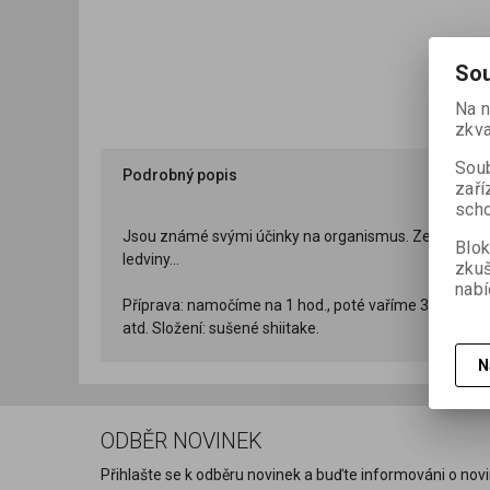
Sou
Na n
zkva
Soub
Podrobný popis
zaří
scho
Jsou známé svými účinky na organismus. Zejména Bio kv
Blok
ledviny...
zku
nabí
Příprava: namočíme na 1 hod., poté vaříme 30 min. -
atd. Složení: sušené shiitake.
N
ODBĚR NOVINEK
Přihlašte se k odběru novinek a buďte informováni o novi