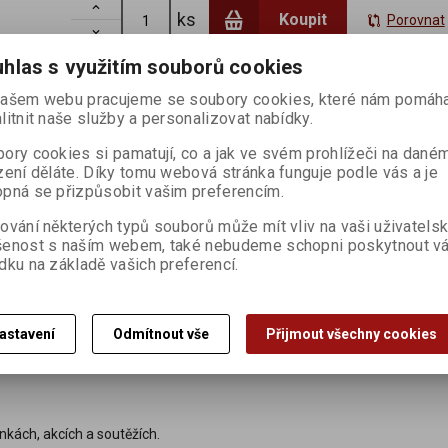

ks
Koupit
Porovnat

hlas s využitím souborů cookies
ašem webu pracujeme se soubory cookies, které nám pomáha
litnit naše služby a personalizovat nabídky.
ory cookies si pamatují, co a jak ve svém prohlížeči na dané
Dotaz na výrobek
Dopo
zení děláte. Díky tomu webová stránka funguje podle vás a je
pná se přizpůsobit vašim preferencím.
alita jim dává větší sílu. Při vědomém použití dokáže eliminovat starou 
ování některých typů souborů může mít vliv na vaši uživatels
šenost s naším webem, také nebudeme schopni poskytnout v
dku na základě vašich preferencí.
 1hod. např společně s fazolemi adzuki a asou kombu. Vhodné do polévek
astavení
Odmítnout vše
Přijmout všechny cookies
nkách, akcích a soutěžích.