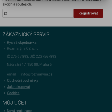
akcích a soutěžích.
Registrovat
ZÁKAZNICKÝ SERVIS
Rychlá objednávka
Rozmarýna CZ, s.r.o.
IČ 275 67 893, DIČ CZ27567893
Nádražní 17, 150 00, Praha 5
email:
info@rozmaryna.cz
Obchodní podmínky
Jak nakupovat
Cookies
MŮJ ÚČET
Nová registrace