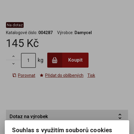
Na dotaz
Katalogové číslo:
004287
Výrobce:
Damycel
145 Kč

kg
Koupit

Porovnat
Přidat do oblíbených
Tisk
Dotaz na výrobek
Souhlas s využitím souborů cookies
Váš email *