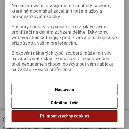
Na našem webu pracujeme se soubory cookies,
které nám pomáhají zkvalitnit naše služby a
personalizovat nabídky.
Váš dotaz *
Soubory cookies si pamatují, co a jak ve svém
prohlížeči na daném zařízení děláte. Díky tomu
webová stránka funguje podle vás a je schopná se
přizpůsobit vašim preferencím.
Blokování některých typů souborů může mít vliv
na vaši uživatelskou zkušenost s naším webem,
také nebudeme schopni poskytnout vám nabídku
na základě vašich preferencí.
Odeslat
Nastavení
Doporučit výrobek
Odmítnout vše
Přijmout všechny cookies
ODBĚR NOVINEK
Přihlašte se k odběru novinek a buďte informováni o novinkách,