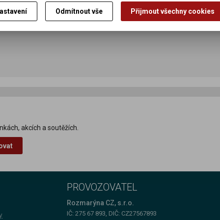
astavení
Odmítnout vše
Přijmout všechny cookies
nkách, akcích a soutěžích.
ovat
PROVOZOVATEL
Rozmarýna CZ, s.r.o.
IČ: 275 67 893, DIČ: CZ27567893
y