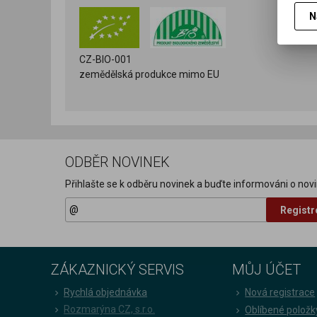
N
CZ-BIO-001
zemědělská produkce mimo EU
ODBĚR NOVINEK
Přihlašte se k odběru novinek a buďte informováni o novi
Registr
ZÁKAZNICKÝ SERVIS
MŮJ ÚČET
Rychlá objednávka
Nová registrace
Rozmarýna CZ, s.r.o.
Oblíbené položk