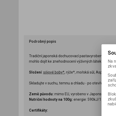
Podrobný popis
Sou
Tradiční japonská dochucovací pastavyrobená ferment
Na n
mohlo dojít ke znehodnocení výživných látek obsažen
zkva
Složení
:
sójové boby*
, rýže*, mořská sůl, Aspergillus 
Soub
zaří
Skladujte v suchu, temnu a chladu - po otevření ucháv
scho
Blok
Země původu:
mimo EU, vyrobeno v Japonsku
zku
Nutriční hodnoty na 100g:
energie: 590kJ/135kcal, tuk
nabí
Certifikáty: