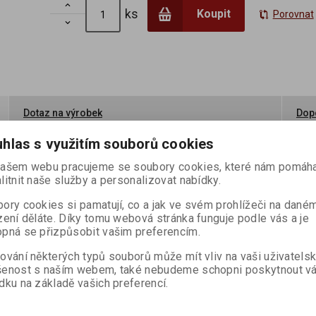

ks
Koupit
Porovnat

Dotaz na výrobek
Dopo
hlas s využitím souborů cookies
ací sójových bobů a rýže. Můžete použít do pomazánek, omáček, polévek
ašem webu pracujeme se soubory cookies, které nám pomáha
ých v pastě.
litnit naše služby a personalizovat nabídky.
oryzae (koji)
ory cookies si pamatují, co a jak ve svém prohlížeči na dané
zení děláte. Díky tomu webová stránka funguje podle vás a je
ejte při teplotě do 10°C. Minimální trvanlivost neotevřeného výrobku je
pná se přizpůsobit vašim preferencím.
ování některých typů souborů může mít vliv na vaši uživatels
šenost s naším webem, také nebudeme schopni poskytnout v
 4,5g, z toho: nasycené mastné kyseliny 1,1g, sacharidy 13g, z toho: cukr
dku na základě vašich preferencí.