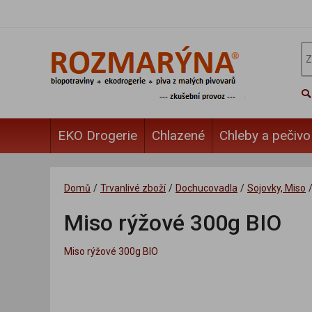
EKO Drogerie
Chlazené
Chleby a pečivo
Domů
/
Trvanlivé zboží
/
Dochucovadla
/
Sojovky, Miso
Miso rýžové 300g BIO
Miso rýžové 300g BIO