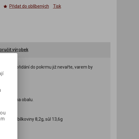
Přidat do oblíbených
Tisk
ručit výrobek
... Po přidání do pokrmu již nevařte, varem by
jí
m
 uvedena na obalu.
kou
ám
y 0,3g, bílkoviny 8,2g, sůl 13,6g