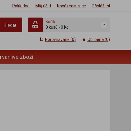
Pokladna
Můj účet
Nová registrace
Přihlášení
Košík
Hledat
0 kusů
-
0 Kč
Porovnávané (0)
Oblíbené (0)
rvanlivé zboží