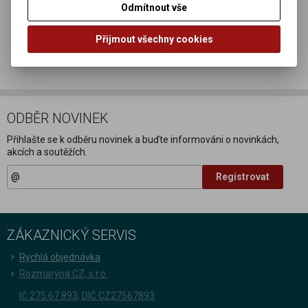
Odmítnout vše
Dotaz na výrobek
Přijmout všechny cookies
Doporučit výrobek
ODBĚR NOVINEK
Přihlašte se k odběru novinek a buďte informováni o novinkách,
akcích a soutěžích.
Registrovat
ZÁKAZNICKÝ SERVIS
Rychlá objednávka
Rozmarýna CZ, s.r.o.
IČ 275 67 893, DIČ CZ27567893