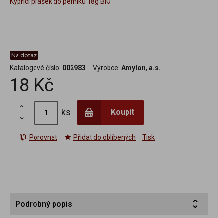
Kypřící prášek do perníku 18g BIO
Na dotaz
Katalogové číslo:
002983
Výrobce:
Amylon, a.s.
18 Kč

ks
Koupit

Porovnat
Přidat do oblíbených
Tisk
Podrobný popis