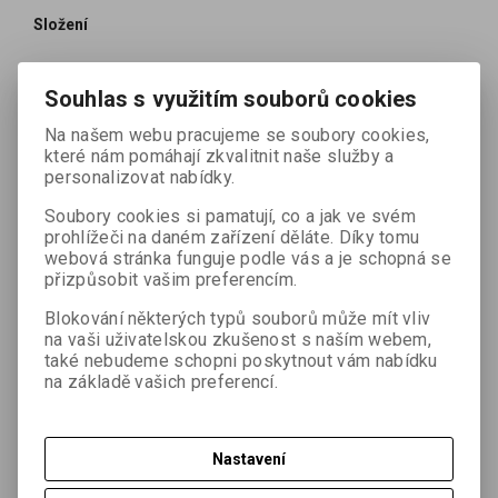
Složení
Souhlas s využitím souborů cookies
Průměrné výživové údaje ve 100g:
Na našem webu pracujeme se soubory cookies,
Tuky:
1,6 g
které nám pomáhají zkvalitnit naše služby a
z toho nasycené mastné kyseliny:
0,3 g
personalizovat nabídky.
Sacharidy:
55,2 g
z toho cukry:
6,2 g
Soubory cookies si pamatují, co a jak ve svém
Bílkoviny:
1,3 g
prohlížeči na daném zařízení děláte. Díky tomu
webová stránka funguje podle vás a je schopná se
Sůl:
15,4 g
přizpůsobit vašim preferencím.
Certifikáty:
Blokování některých typů souborů může mít vliv
na vaši uživatelskou zkušenost s naším webem,
také nebudeme schopni poskytnout vám nabídku
na základě vašich preferencí.
Nastavení