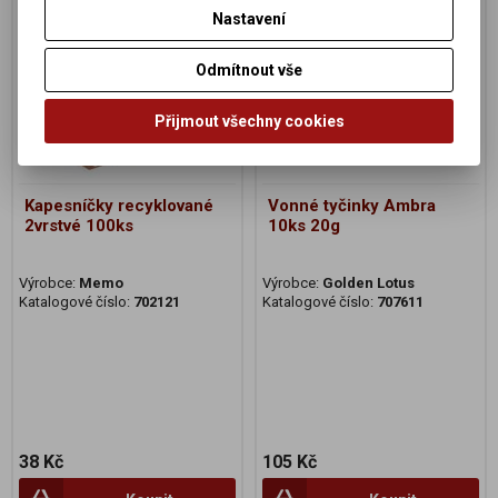
Nastavení
Odmítnout vše
Přijmout všechny cookies
Kapesníčky recyklované
Vonné tyčinky Ambra
2vrstvé 100ks
10ks 20g
Výrobce:
Memo
Výrobce:
Golden Lotus
Katalogové číslo:
702121
Katalogové číslo:
707611
38 Kč
105 Kč