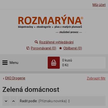
Můj účet
Rozšířené vyhledávání
Porovnávané (0)
Oblíbené (0)
0 kusů
Menu
0 Kč
EKO Drogerie
Zobrazit filtr
Zelená domácnost
Řadit podle:
(Příznaku novinka)