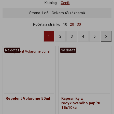
Katalog
Ceník
Strana
1
z
5
Celkem
43
záznamů
Počet na stránku
10
20
30
1
2
3
4
5
Na dotaz
Na dotaz
Repelent Volarome 50ml
Kapesníky z
recyklovaného papíru
15x10ks