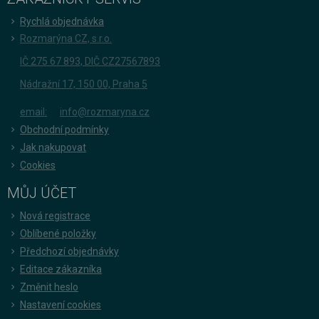
Rychlá objednávka
Rozmarýna CZ, s.r.o.
IČ 275 67 893, DIČ CZ27567893
Nádražní 17, 150 00, Praha 5
email:
info@rozmaryna.cz
Obchodní podmínky
Jak nakupovat
Cookies
MŮJ ÚČET
Nová registrace
Oblíbené položky
Předchozí objednávky
Editace zákazníka
Změnit heslo
Nastavení cookies