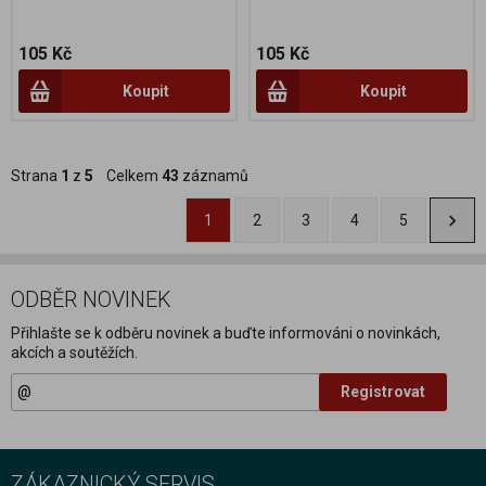
105 Kč
105 Kč
Koupit
Koupit
Strana
1
z
5
Celkem
43
záznamů
1
2
3
4
5
ODBĚR NOVINEK
Přihlašte se k odběru novinek a buďte informováni o novinkách,
akcích a soutěžích.
Registrovat
ZÁKAZNICKÝ SERVIS