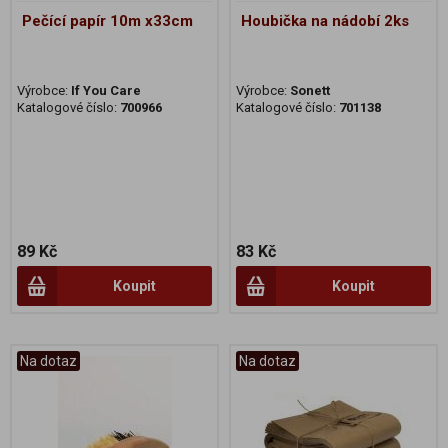
Pečící papír 10m x33cm
Houbička na nádobí 2ks
Výrobce:
If You Care
Výrobce:
Sonett
Katalogové číslo:
700966
Katalogové číslo:
701138
89 Kč
83 Kč
Koupit
Koupit
Na dotaz
Na dotaz