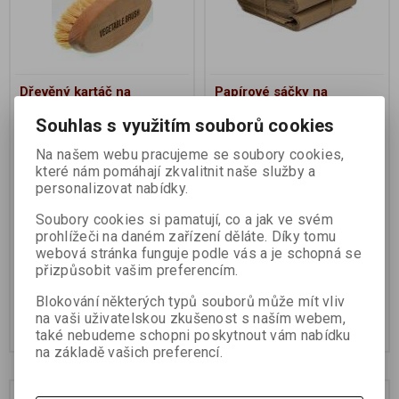
Dřevěný kartáč na
Papírové sáčky na
zeleninu
bioodpad 9l 30ks
Souhlas s využitím souborů cookies
Na našem webu pracujeme se soubory cookies,
Výrobce:
Nether Wallop
Výrobce:
TIERRA VERDE s.r.o.
Trading Co.
Katalogové číslo:
701741
které nám pomáhají zkvalitnit naše služby a
Katalogové číslo:
701592
personalizovat nabídky.
Soubory cookies si pamatují, co a jak ve svém
prohlížeči na daném zařízení děláte. Díky tomu
webová stránka funguje podle vás a je schopná se
přizpůsobit vašim preferencím.
185 Kč
130 Kč
Blokování některých typů souborů může mít vliv
na vaši uživatelskou zkušenost s naším webem,
Koupit
Koupit
také nebudeme schopni poskytnout vám nabídku
na základě vašich preferencí.
Na dotaz