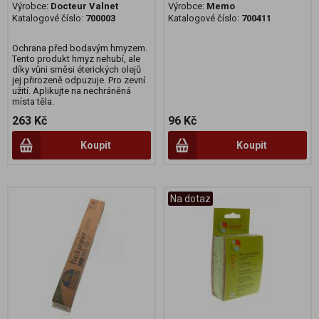
Výrobce:
Docteur Valnet
Výrobce:
Memo
Katalogové číslo:
700003
Katalogové číslo:
700411
Ochrana před bodavým hmyzem.
Tento produkt hmyz nehubí, ale
díky vůni směsi éterických olejů
jej přirozeně odpuzuje. Pro zevní
užití. Aplikujte na nechráněná
místa těla.
263 Kč
96 Kč
Koupit
Koupit
Na dotaz