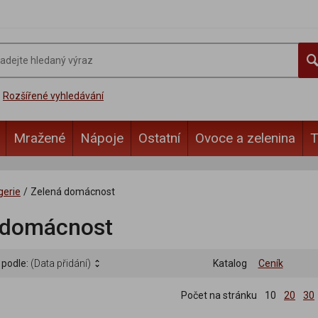
Rozšířené vyhledávání
Mražené
Nápoje
Ostatní
Ovoce a zelenina
T
gerie
/
Zelená domácnost
 domácnost
 podle:
(Data přidání)
Katalog
Ceník
Počet na stránku
10
20
30