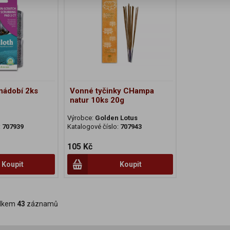
nádobí 2ks
Vonné tyčinky CHampa
natur 10ks 20g
h
Výrobce:
Golden Lotus
:
707939
Katalogové číslo:
707943
105 Kč
Koupit
Koupit
lkem
43
záznamů