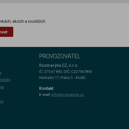
nkách, akcích a soutěžích.
ovat
PROVOZOVATEL
Rozmarýna CZ, s.r.o.
IČ: 275 67 893, DIČ: CZ27567893
y
Nádražní 17, Praha 5 - Anděl
dnávky
ka
Kontakt
E-mail:
info@rozmaryna.cz
es