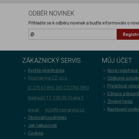
ODBĚR NOVINEK
Přihlašte se k odběru novinek a buďte informováni o novi
Registr
ZÁKAZNICKÝ SERVIS
MŮJ ÚČET
Rychlá objednávka
Nová registrace
Rozmarýna CZ, s.r.o.
Oblíbené položk
Předchozí obje
IČ 275 67 893, DIČ CZ27567893
Editace zákazní
Nádražní 17, 150 00, Praha 5
Změnit heslo
Nastavení cooki
email:
info@rozmaryna.cz
Obchodní podmínky
Jak nakupovat
Cookies