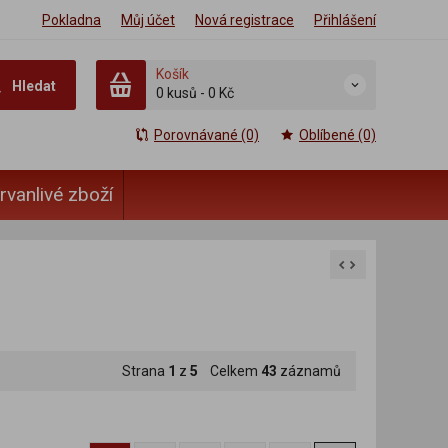
Pokladna
Můj účet
Nová registrace
Přihlášení
Košík
Hledat
0 kusů
-
0 Kč
Porovnávané (0)
Oblíbené (0)
rvanlivé zboží
Strana
1
z
5
Celkem
43
záznamů