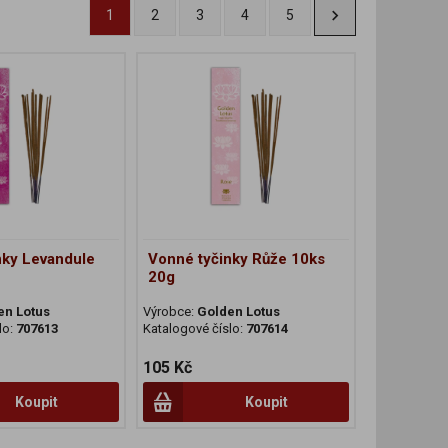
1
2
3
4
5
nky Levandule
Vonné tyčinky Růže 10ks
20g
en Lotus
Výrobce:
Golden Lotus
lo:
707613
Katalogové číslo:
707614
105 Kč
Koupit
Koupit