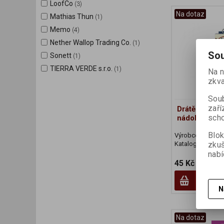
LoofCo
(3)
Na dotaz
Mathias Thun
(1)
Memo
(4)
Nether Wallop Trading Co.
(1)
Sou
Sonett
(1)
TIERRA VERDE s.r.o.
(1)
Na n
zkva
Soub
zaří
Drátěnka kok
scho
nádobí
Blok
Výrobce:
LoofCo
Katalogové číslo
zku
nabí
45 Kč
N
Na dotaz