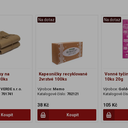
Na dotaz
Na dotaz
ky na
Kapesníčky recyklované
Vonné tyči
30ks
2vrstvé 100ks
10ks 20g
VERDE s.r.o.
Výrobce:
Memo
Výrobce:
Gold
:
701741
Katalogové číslo:
702121
Katalogové čís
38 Kč
105 Kč
Koupit
Koupit