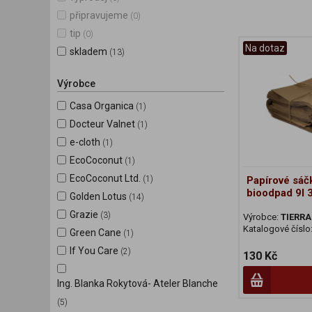
připravujeme
(0)
tip
(0)
Na dotaz
skladem
(13)
Výrobce
Casa Organica
(1)
Docteur Valnet
(1)
e-cloth
(1)
EcoCoconut
(1)
EcoCoconut Ltd.
(1)
Papírové sáč
bioodpad 9l 
Golden Lotus
(14)
Grazie
(3)
Výrobce:
TIERRA 
Katalogové číslo
Green Cane
(1)
If You Care
(2)
130 Kč
Ing. Blanka Rokytová- Ateler Blanche
(5)