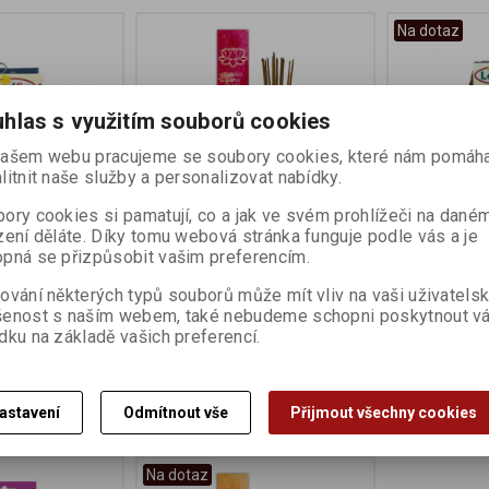
Na dotaz
hlas s využitím souborů cookies
ašem webu pracujeme se soubory cookies, které nám pomáha
litnit naše služby a personalizovat nabídky.
ory cookies si pamatují, co a jak ve svém prohlížeči na dané
zení děláte. Díky tomu webová stránka funguje podle vás a je
osová na
Vonné tyčinky Božské 10ks
Kartáč koko
pná se přizpůsobit vašim preferencím.
20g
ování některých typů souborů může mít vliv na vaši uživatels
Výrobce:
Golden Lotus
Výrobce:
Loof
:
707809
Katalogové číslo:
707899
Katalogové čís
šenost s naším webem, také nebudeme schopni poskytnout v
dku na základě vašich preferencí.
105 Kč
60 Kč
Koupit
Koupit
astavení
Odmítnout vše
Přijmout všechny cookies
Na dotaz