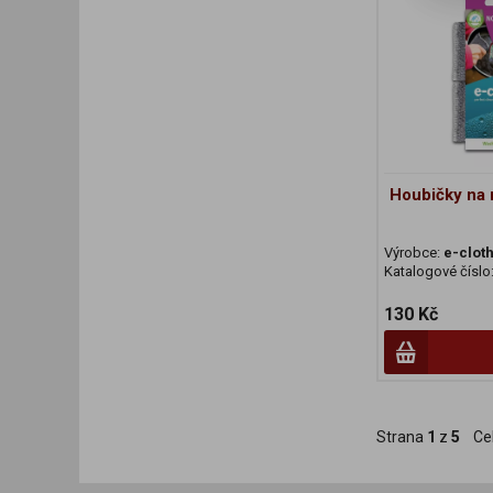
Houbičky na 
Výrobce:
e-clot
Katalogové číslo
130 Kč
Strana
1
z
5
Ce