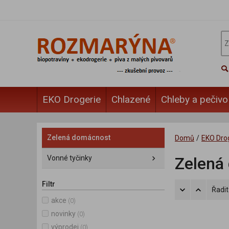
EKO Drogerie
Chlazené
Chleby a pečivo
Zelená domácnost
Domů
/
EKO Dro
Vonné tyčinky
Zelená
Filtr
Řadit
akce
(0)
novinky
(0)
výprodej
(0)