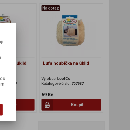
Na dotaz
jí
m
sový na úklid
Lufa houbička na úklid
kou
Co
Výrobce:
LoofCo
lo:
006427
Katalogové číslo:
707937
ám
69 Kč
Koupit
Koupit