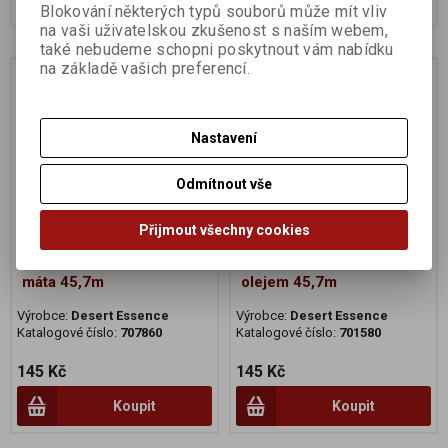
Blokování některých typů souborů může mít vliv
na vaši uživatelskou zkušenost s naším webem,
také nebudeme schopni poskytnout vám nabídku
na základě vašich preferencí.
Na dotaz
Na dotaz
Nastavení
Odmítnout vše
Přijmout všechny cookies
Zubní nit Neem skořice
Zubní nit s Tea Tree
máta 45,7m
olejem 45,7m
Výrobce:
Desert Essence
Výrobce:
Desert Essence
Katalogové číslo:
707860
Katalogové číslo:
701580
145 Kč
145 Kč
Koupit
Koupit