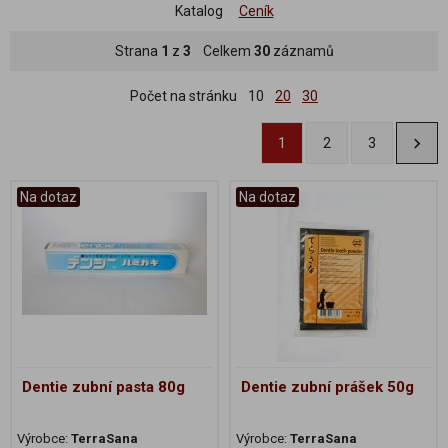
Katalog
Ceník
Strana
1
z
3
Celkem
30
záznamů
Počet na stránku
10
20
30
1
2
3
Na dotaz
Na dotaz
Dentie zubní pasta 80g
Dentie zubní prášek 50g
Výrobce:
TerraSana
Výrobce:
TerraSana