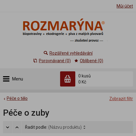
Můj účet
Rozšířené vyhledávání
Porovnávané (0)
Oblíbené (0)
0 kusů
Menu
0 Kč
Péče o tělo
Zobrazit filtr
Péče o zuby
Řadit podle:
(Názvu produktu)