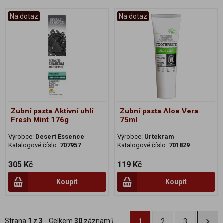
Na dotaz
Na dotaz
Zubní pasta Aktivní uhlí
Zubní pasta Aloe Vera
Fresh Mint 176g
75ml
Výrobce:
Desert Essence
Výrobce:
Urtekram
Katalogové číslo:
707957
Katalogové číslo:
701829
305 Kč
119 Kč
Koupit
Koupit
Strana
1
z
3
Celkem
30
záznamů
1
2
3