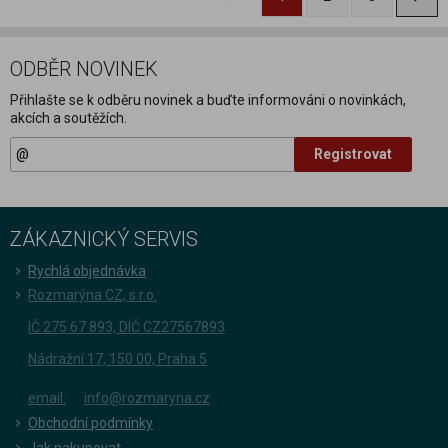
ODBĚR NOVINEK
Přihlašte se k odběru novinek a buďte informováni o novinkách,
akcích a soutěžích.
Registrovat
ZÁKAZNICKÝ SERVIS
Rychlá objednávka
Rozmarýna CZ, s.r.o.
IČ 275 67 893, DIČ CZ27567893
Nádražní 17, 150 00, Praha 5
email:
info@rozmaryna.cz
Obchodní podmínky
Jak nakupovat