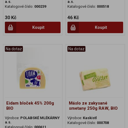
a.s.
a.s.
Katalogové číslo:
000239
Katalogové číslo:
000518
30 Kč
46 Kč
Koupit
Koupit
Na dotaz
Na dotaz
Eidam bloček 45% 200g
Máslo ze zakysané
BIO
smetany 250g RAW, BIO
Výrobce:
POLABSKÉ MLÉKÁRNY
Výrobce:
Kaskistl
a.s.
Katalogové číslo:
000708
Katalogové číslo:
000611