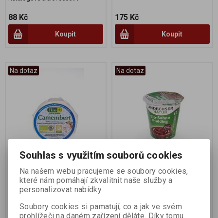
88 Kč
175 Kč
Koupit
Koupit
Na dotaz
Na dotaz
Souhlas s využitím souborů cookies
Cammembert 100g BIO
Puding čokoládový 150g
Na našem webu pracujeme se soubory cookies,
BIO
které nám pomáhají zkvalitnit naše služby a
Výrobce:
BIO plus
Výrobce:
Andechser
personalizovat nabídky.
Katalogové číslo:
001631
Katalogové číslo:
002276
Soubory cookies si pamatují, co a jak ve svém
prohlížeči na daném zařízení děláte. Díky tomu