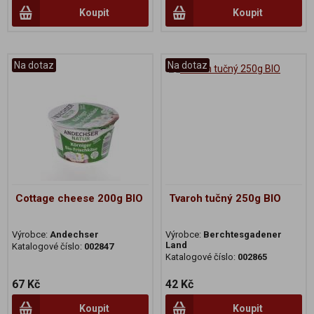
Koupit
Koupit
Na dotaz
Na dotaz
Cottage cheese 200g BIO
Tvaroh tučný 250g BIO
Výrobce:
Andechser
Výrobce:
Berchtesgadener
Land
Katalogové číslo:
002847
Katalogové číslo:
002865
67 Kč
42 Kč
Koupit
Koupit