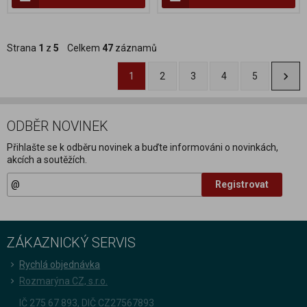
Strana
1
z
5
Celkem
47
záznamů
1
2
3
4
5
ODBĚR NOVINEK
Přihlašte se k odběru novinek a buďte informováni o novinkách,
akcích a soutěžích.
Registrovat
ZÁKAZNICKÝ SERVIS
Rychlá objednávka
Rozmarýna CZ, s.r.o.
IČ 275 67 893, DIČ CZ27567893