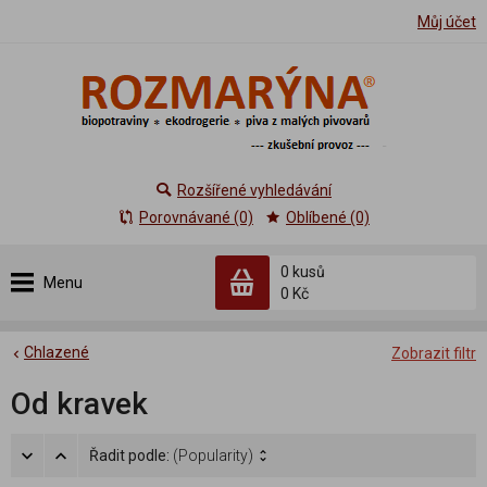
Můj účet
Rozšířené vyhledávání
Porovnávané (0)
Oblíbené (0)
0 kusů
Menu
0 Kč
Chlazené
Zobrazit filtr
Od kravek
Řadit podle:
(Popularity)