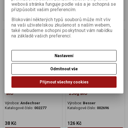
70 Kč
38 Kč
webová stránka funguje podle vás a je schopná se
přizpůsobit vašim preferencím.
Koupit
Koupit
Blokování některých typů souborů může mít vliv
na vaši uživatelskou zkušenost s naším webem,
také nebudeme schopni poskytnout vám nabídku
Na dotaz
Na dotaz
na základě vašich preferencí.
Nastavení
Odmítnout vše
Přijmout všechny cookies
Puding vanilkový 150g
Máslo ze sladké smetany
BIO
250g BIO
Výrobce:
Andechser
Výrobce:
Besser
Katalogové číslo:
002277
Katalogové číslo:
002696
38 Kč
126 Kč