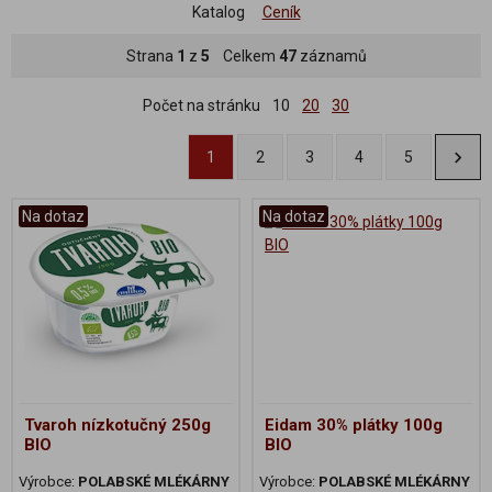
Katalog
Ceník
Strana
1
z
5
Celkem
47
záznamů
Počet na stránku
10
20
30
1
2
3
4
5
Na dotaz
Na dotaz
Tvaroh nízkotučný 250g
Eidam 30% plátky 100g
BIO
BIO
Výrobce:
POLABSKÉ MLÉKÁRNY
Výrobce:
POLABSKÉ MLÉKÁRNY