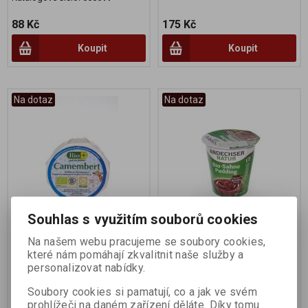
88 Kč
175 Kč
Koupit
Koupit
Na dotaz
Na dotaz
Souhlas s využitím souborů cookies
Cammembert 100g BIO
Puding čokoládový 150g
Na našem webu pracujeme se soubory cookies,
BIO
které nám pomáhají zkvalitnit naše služby a
Výrobce:
BIO plus
Výrobce:
Andechser
personalizovat nabídky.
Katalogové číslo:
001631
Katalogové číslo:
002276
Soubory cookies si pamatují, co a jak ve svém
prohlížeči na daném zařízení děláte. Díky tomu