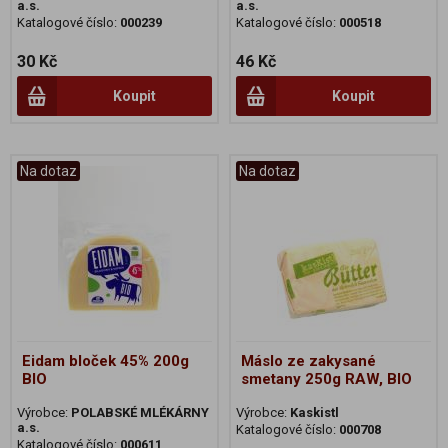
a.s.
a.s.
Katalogové číslo:
000239
Katalogové číslo:
000518
30 Kč
46 Kč
Koupit
Koupit
Na dotaz
Na dotaz
Eidam bloček 45% 200g
Máslo ze zakysané
BIO
smetany 250g RAW, BIO
Výrobce:
POLABSKÉ MLÉKÁRNY
Výrobce:
Kaskistl
a.s.
Katalogové číslo:
000708
Katalogové číslo:
000611