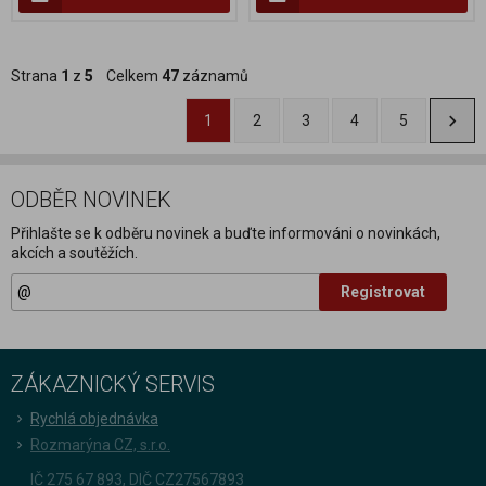
Strana
1
z
5
Celkem
47
záznamů
1
2
3
4
5
ODBĚR NOVINEK
Přihlašte se k odběru novinek a buďte informováni o novinkách,
akcích a soutěžích.
Registrovat
ZÁKAZNICKÝ SERVIS
Rychlá objednávka
Rozmarýna CZ, s.r.o.
IČ 275 67 893, DIČ CZ27567893