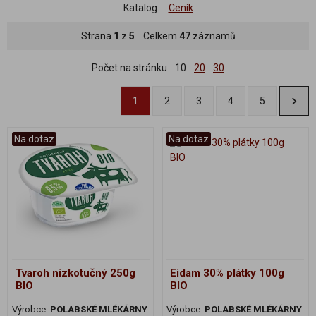
Katalog
Ceník
Strana
1
z
5
Celkem
47
záznamů
Počet na stránku
10
20
30
1
2
3
4
5
Na dotaz
Na dotaz
Tvaroh nízkotučný 250g
Eidam 30% plátky 100g
BIO
BIO
Výrobce:
POLABSKÉ MLÉKÁRNY
Výrobce:
POLABSKÉ MLÉKÁRNY