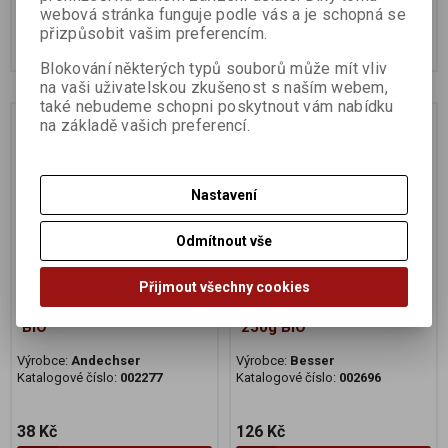
70 Kč
38 Kč
webová stránka funguje podle vás a je schopná se
přizpůsobit vašim preferencím.
Koupit
Koupit
Blokování některých typů souborů může mít vliv
na vaši uživatelskou zkušenost s naším webem,
také nebudeme schopni poskytnout vám nabídku
Na dotaz
Na dotaz
na základě vašich preferencí.
Nastavení
Odmítnout vše
Přijmout všechny cookies
Puding vanilkový 150g
Máslo ze sladké smetany
BIO
250g BIO
Výrobce:
Andechser
Výrobce:
Besser
Katalogové číslo:
002277
Katalogové číslo:
002696
38 Kč
126 Kč