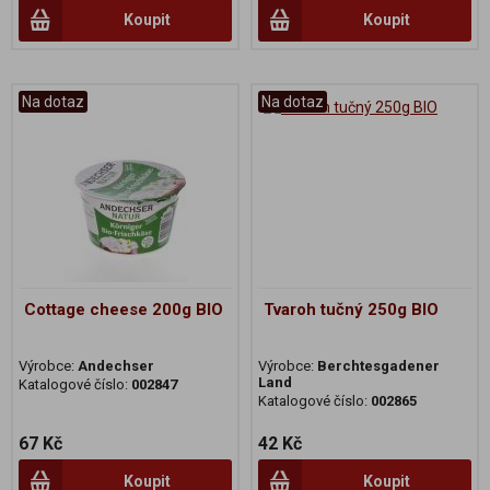
Koupit
Koupit
Na dotaz
Na dotaz
Cottage cheese 200g BIO
Tvaroh tučný 250g BIO
Výrobce:
Andechser
Výrobce:
Berchtesgadener
Land
Katalogové číslo:
002847
Katalogové číslo:
002865
67 Kč
42 Kč
Koupit
Koupit