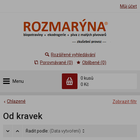
Můj účet
Rozšířené vyhledávání
Porovnávané (0)
Oblíbené (0)
0 kusů
Menu
0 Kč
Chlazené
Zobrazit filtr
Od kravek
Řadit podle:
(Data vytvoření)