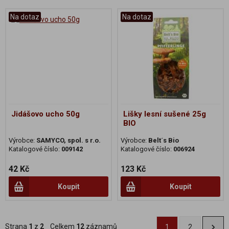
Na dotaz
Na dotaz
Jidášovo ucho 50g
Lišky lesní sušené 25g
BIO
Výrobce:
SAMYCO, spol. s r.o.
Výrobce:
Belt´s Bio
Katalogové číslo:
009142
Katalogové číslo:
006924
42 Kč
123 Kč
Koupit
Koupit
Strana
1
z
2
Celkem
12
záznamů
1
2