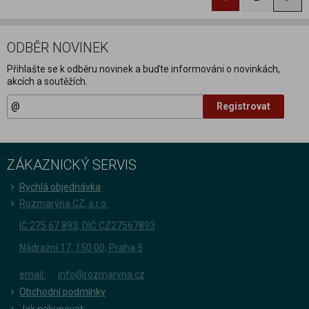
ODBĚR NOVINEK
Přihlašte se k odběru novinek a buďte informováni o novinkách,
akcích a soutěžích.
Registrovat
ZÁKAZNICKÝ SERVIS
Rychlá objednávka
Rozmarýna CZ, s.r.o.
IČ 275 67 893, DIČ CZ27567893
Nádražní 17, 150 00, Praha 5
email:
info@rozmaryna.cz
Obchodní podmínky
Jak nakupovat