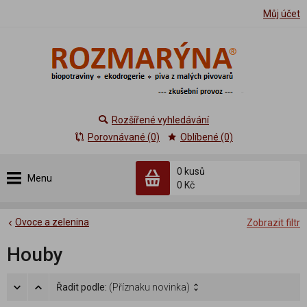
Můj účet
Rozšířené vyhledávání
Porovnávané (0)
Oblíbené (0)
0 kusů
Menu
0 Kč
Ovoce a zelenina
Zobrazit filtr
Houby
Řadit podle:
(Příznaku novinka)