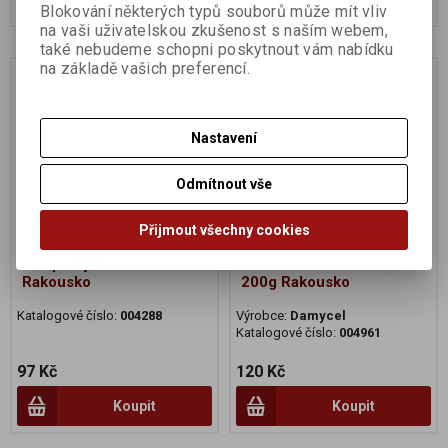
Blokování některých typů souborů může mít vliv
na vaši uživatelskou zkušenost s naším webem,
také nebudeme schopni poskytnout vám nabídku
na základě vašich preferencí.
Na dotaz
Na dotaz
Nastavení
Odmítnout vše
Přijmout všechny cookies
Žampiony balení BIO
Hlíva ústřičná čerstvá
Rakousko
200g Rakousko
Katalogové číslo:
004288
Výrobce:
Damycel
Katalogové číslo:
004961
97 Kč
120 Kč
Koupit
Koupit