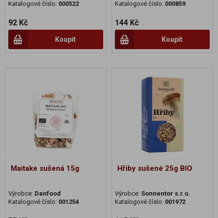
Katalogové číslo:
000522
Katalogové číslo:
000859
92 Kč
144 Kč
Koupit
Koupit
Maitake sušená 15g
Hřiby sušené 25g BIO
Výrobce:
Danfood
Výrobce:
Sonnentor s.r.o.
Katalogové číslo:
001254
Katalogové číslo:
001972