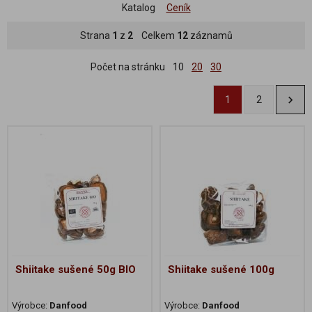
Katalog
Ceník
Strana
1
z
2
Celkem
12
záznamů
Počet na stránku
10
20
30
1
2
Shiitake sušené 50g BIO
Shiitake sušené 100g
Výrobce:
Danfood
Výrobce:
Danfood