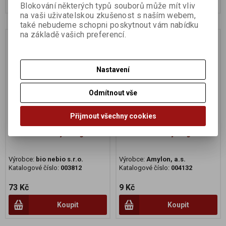
Blokování některých typů souborů může mít vliv
na vaši uživatelskou zkušenost s naším webem,
také nebudeme schopni poskytnout vám nabídku
na základě vašich preferencí.
Na dotaz
Nastavení
Odmítnout vše
Přijmout všechny cookies
Cukr kokosový 300g BIO
Cukr skořicový 20g BIO
Výrobce:
bio nebio s.r.o.
Výrobce:
Amylon, a.s.
Katalogové číslo:
003812
Katalogové číslo:
004132
73 Kč
9 Kč
Koupit
Koupit