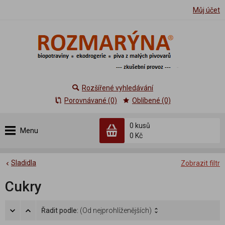
Můj účet
Rozšířené vyhledávání
Porovnávané (0)
Oblíbené (0)
0 kusů
Menu
0 Kč
Sladidla
Zobrazit filtr
Cukry
Řadit podle:
(Od nejprohlíženějších)