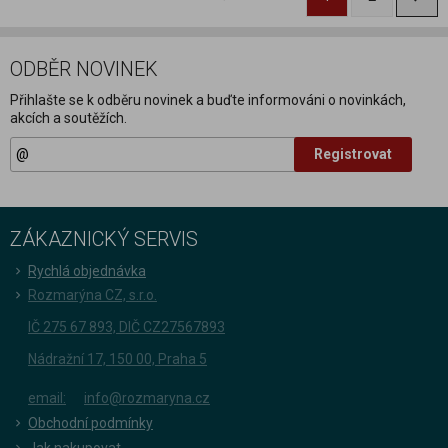
ODBĚR NOVINEK
Přihlašte se k odběru novinek a buďte informováni o novinkách,
akcích a soutěžích.
Registrovat
ZÁKAZNICKÝ SERVIS
Rychlá objednávka
Rozmarýna CZ, s.r.o.
IČ 275 67 893, DIČ CZ27567893
Nádražní 17, 150 00, Praha 5
email:
info@rozmaryna.cz
Obchodní podmínky
Jak nakupovat