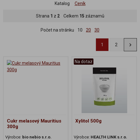
Katalog
Ceník
Strana
1
z
2
Celkem
15
záznamů
Počet na stránku
10
20
30
1
2
Na dotaz
Cukr melasový Mauritius
Xylitol 500g
300g
Výrobce:
bio nebio s.r.o.
Výrobce:
HEALTH LINK s.r.o.