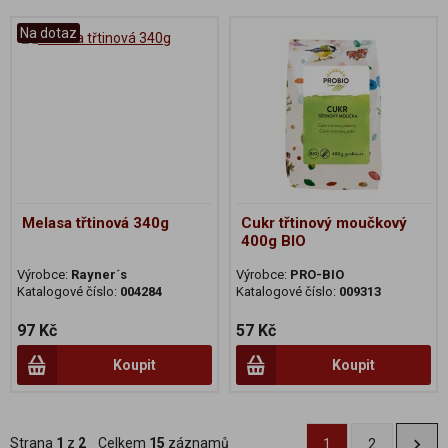
Na dotaz
Melasa třtinová 340g
Cukr třtinový moučkový
400g BIO
Výrobce:
Rayner´s
Výrobce:
PRO-BIO
Katalogové číslo:
004284
Katalogové číslo:
009313
97 Kč
57 Kč
Koupit
Koupit
Strana
1
z
2
Celkem
15
záznamů
1
2